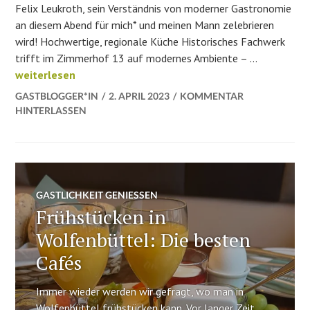
Felix Leukroth, sein Verständnis von moderner Gastronomie
an diesem Abend für mich* und meinen Mann zelebrieren
wird! Hochwertige, regionale Küche Historisches Fachwerk
trifft im Zimmerhof 13 auf modernes Ambiente – …
Frisch, authentisch, echt lessig – der Zimmerhof 13
weiterlesen
GASTBLOGGER*IN
2. APRIL 2023
KOMMENTAR
HINTERLASSEN
GASTLICHKEIT GENIESSEN
Frühstücken in
Wolfenbüttel: Die besten
Cafés
Immer wieder werden wir gefragt, wo man in
Wolfenbüttel frühstücken kann. Vor langer Zeit