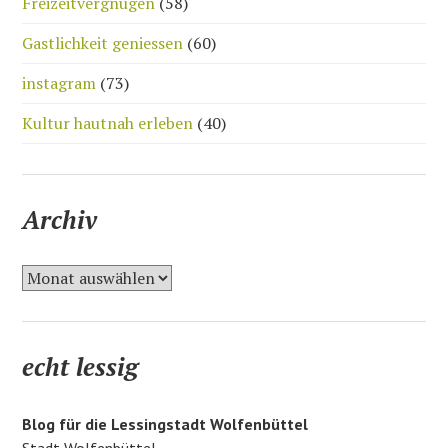
Freizeitvergnügen
(58)
Gastlichkeit geniessen
(60)
instagram
(73)
Kultur hautnah erleben
(40)
Archiv
A
r
c
h
echt lessig
i
v
Blog für die Lessingstadt Wolfenbüttel
Stadt Wolfenbüttel