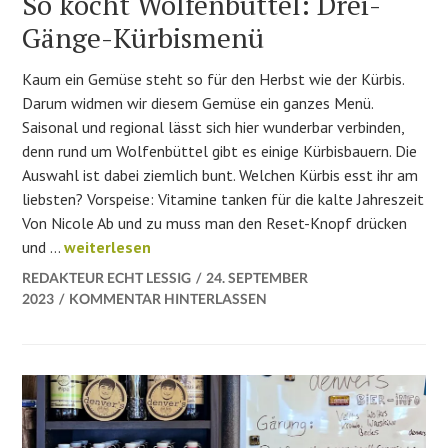
So kocht Wolfenbüttel: Drei-
Gänge-Kürbismenü
Kaum ein Gemüse steht so für den Herbst wie der Kürbis.
Darum widmen wir diesem Gemüse ein ganzes Menü.
Saisonal und regional lässt sich hier wunderbar verbinden,
denn rund um Wolfenbüttel gibt es einige Kürbisbauern. Die
Auswahl ist dabei ziemlich bunt. Welchen Kürbis esst ihr am
liebsten? Vorspeise: Vitamine tanken für die kalte Jahreszeit
Von Nicole Ab und zu muss man den Reset-Knopf drücken
So kocht Wolfenbüttel: Drei-Gänge-Kürbismenü
und …
weiterlesen
REDAKTEUR ECHT LESSIG
24. SEPTEMBER
2023
KOMMENTAR HINTERLASSEN