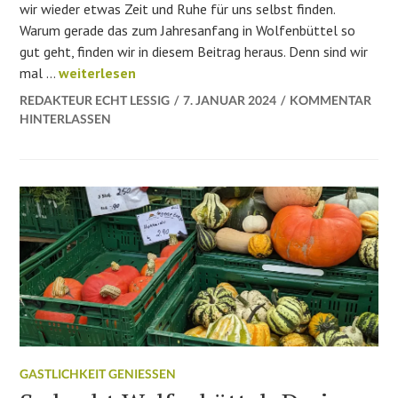
wir wieder etwas Zeit und Ruhe für uns selbst finden.
Warum gerade das zum Jahresanfang in Wolfenbüttel so
gut geht, finden wir in diesem Beitrag heraus. Denn sind wir
Tschüss Stress! Anleitung für eine Auszeit in Wolfen
mal …
weiterlesen
REDAKTEUR ECHT LESSIG
7. JANUAR 2024
KOMMENTAR
HINTERLASSEN
GASTLICHKEIT GENIESSEN