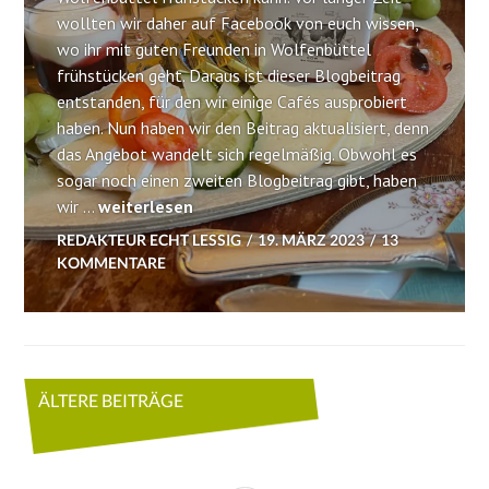
wollten wir daher auf Facebook von euch wissen,
wo ihr mit guten Freunden in Wolfenbüttel
frühstücken geht. Daraus ist dieser Blogbeitrag
entstanden, für den wir einige Cafés ausprobiert
haben. Nun haben wir den Beitrag aktualisiert, denn
das Angebot wandelt sich regelmäßig. Obwohl es
sogar noch einen zweiten Blogbeitrag gibt, haben
Frühstücken in Wolfenbüttel: Die besten Cafés
wir …
weiterlesen
REDAKTEUR ECHT LESSIG
19. MÄRZ 2023
13
KOMMENTARE
Beitragsnavigation
ÄLTERE BEITRÄGE