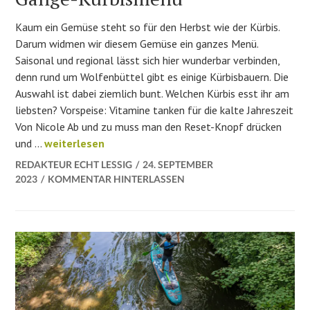
Kaum ein Gemüse steht so für den Herbst wie der Kürbis.
Darum widmen wir diesem Gemüse ein ganzes Menü.
Saisonal und regional lässt sich hier wunderbar verbinden,
denn rund um Wolfenbüttel gibt es einige Kürbisbauern. Die
Auswahl ist dabei ziemlich bunt. Welchen Kürbis esst ihr am
liebsten? Vorspeise: Vitamine tanken für die kalte Jahreszeit
Von Nicole Ab und zu muss man den Reset-Knopf drücken
So kocht Wolfenbüttel: Drei-Gänge-Kürbismenü
und …
weiterlesen
REDAKTEUR ECHT LESSIG
24. SEPTEMBER
2023
KOMMENTAR HINTERLASSEN