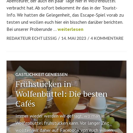
Abenteurer, der auch ein paar Tage hier in Wolfenbüttel
verbracht hat. Ab sofort bekommt ihr das in der Tourist-
Info. Wir hatten die Gelegenheit, das Escape-Spiel vorab zu
testen und wollen euch hier ein bisschen darüber berichten.
Wir lösen ein rätselhaftes Phänom
Bei unserer Proberunde …
weiterlesen
REDAKTEUR ECHT LESSIG
14. MAI 2023
4 KOMMENTARE
GASTLICHKEIT GENIESSEN
Frühstücken in
Wolfenbüttel: Die besten
Cafés
Immer wieder werden wir gefragt, wo man in
Wolfenbüttel frühstücken kann. Vor langer Zeit
wollten wir daher auf Facebook von euch wissen,