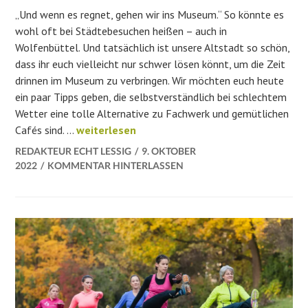
„Und wenn es regnet, gehen wir ins Museum.“ So könnte es
wohl oft bei Städtebesuchen heißen – auch in
Wolfenbüttel. Und tatsächlich ist unsere Altstadt so schön,
dass ihr euch vielleicht nur schwer lösen könnt, um die Zeit
drinnen im Museum zu verbringen. Wir möchten euch heute
ein paar Tipps geben, die selbstverständlich bei schlechtem
Wetter eine tolle Alternative zu Fachwerk und gemütlichen
Museen in Wolfenbüttel – mehr als ein Schlec
Cafés sind. …
weiterlesen
REDAKTEUR ECHT LESSIG
9. OKTOBER
2022
KOMMENTAR HINTERLASSEN