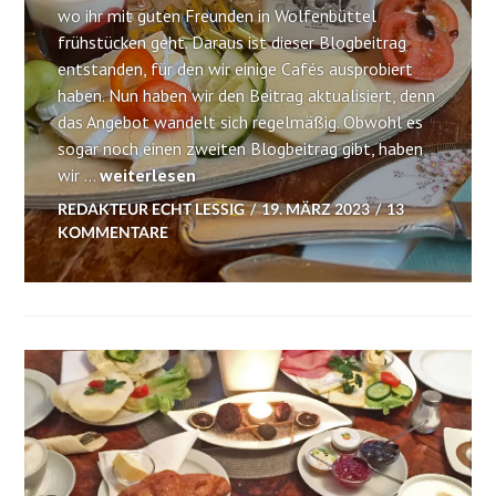
wo ihr mit guten Freunden in Wolfenbüttel
frühstücken geht. Daraus ist dieser Blogbeitrag
entstanden, für den wir einige Cafés ausprobiert
haben. Nun haben wir den Beitrag aktualisiert, denn
das Angebot wandelt sich regelmäßig. Obwohl es
sogar noch einen zweiten Blogbeitrag gibt, haben
Frühstücken in Wolfenbüttel: Die besten Cafés
wir …
weiterlesen
REDAKTEUR ECHT LESSIG
19. MÄRZ 2023
13
KOMMENTARE