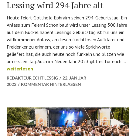
Lessing wird 294 Jahre alt
Heute feiert Gotthold Ephraim seinen 294. Geburtstag! Ein
Anlass zum Feiern! Schon bald wird unser Lessing 300 Jahre
auf dem Buckel haben! Lessings Geburtstag ist für uns ein
willkommener Anlass, an diesen furchtlosen Aufklärer und
Freidenker zu erinnern, der uns so viele Sprichworte
geliefert hat, die auch heute noch funkeln und blitzen wie
am ersten Tag. Auch im Neuen Jahr 2023 gibt es für euch …
Herzlichen Glückwunsch: Lessing wird 294 Jahre alt
weiterlesen
REDAKTEUR ECHT LESSIG
22. JANUAR
2023
KOMMENTAR HINTERLASSEN