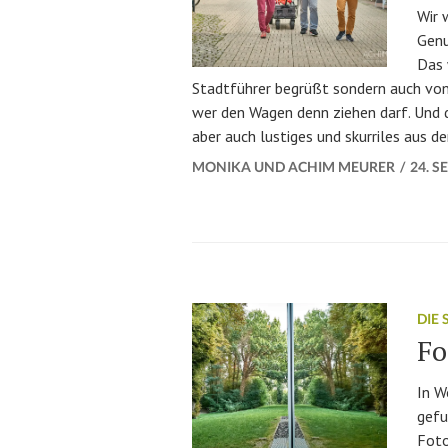
Wir 
Genu
Das 
Stadtführer begrüßt sondern auch von
wer den Wagen denn ziehen darf. Und d
aber auch lustiges und skurriles aus d
MONIKA UND ACHIM MEURER
24. 
DIE
Fo
In W
gefu
Foto