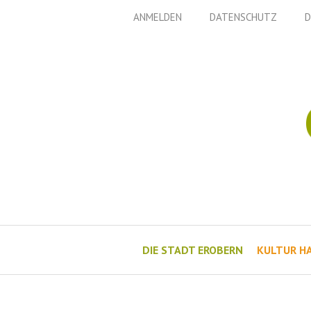
Zum
ANMELDEN
DATENSCHUTZ
D
Inhalt
springen
DIE STADT EROBERN
KULTUR H