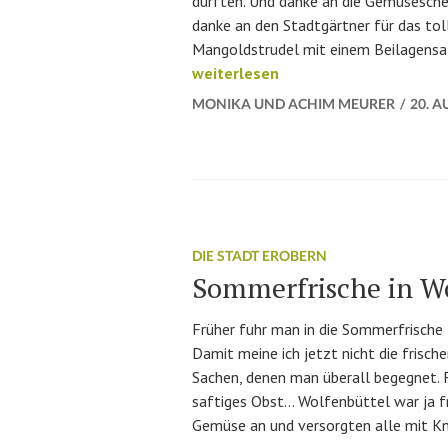
durften. Und danke an die Gemüsescheu
danke an den Stadtgärtner für das tol
Mangoldstrudel mit einem Beilagensa
Wie macht man eigentlich Mangold
weiterlesen
MONIKA UND ACHIM MEURER
20. A
DIE STADT EROBERN
Sommerfrische in W
Früher fuhr man in die Sommerfrische
Damit meine ich jetzt nicht die frisch
Sachen, denen man überall begegnet. F
saftiges Obst… Wolfenbüttel war ja f
Gemüse an und versorgten alle mit Kn