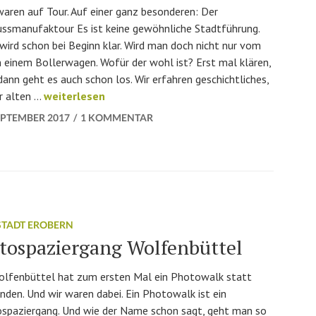
waren auf Tour. Auf einer ganz besonderen: Der
ssmanufaktour Es ist keine gewöhnliche Stadtführung.
wird schon bei Beginn klar. Wird man doch nicht nur vom
 einem Bollerwagen. Wofür der wohl ist? Erst mal klären,
ann geht es auch schon los. Wir erfahren geschichtliches,
Auf Genuss-Tour durch Wolfenbüttel
er alten …
weiterlesen
SEPTEMBER 2017
1 KOMMENTAR
 STADT EROBERN
tospaziergang Wolfenbüttel
olfenbüttel hat zum ersten Mal ein Photowalk statt
nden. Und wir waren dabei. Ein Photowalk ist ein
spaziergang. Und wie der Name schon sagt, geht man so