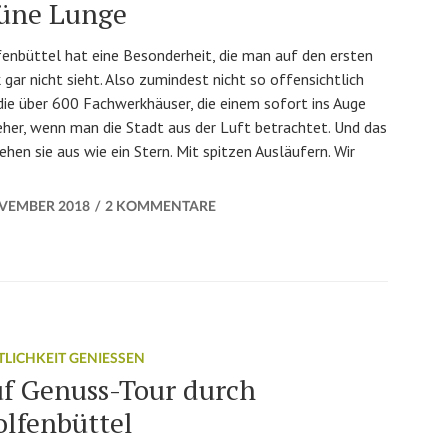
üne Lunge
enbüttel hat eine Besonderheit, die man auf den ersten
k gar nicht sieht. Also zumindest nicht so offensichtlich
die über 600 Fachwerkhäuser, die einem sofort ins Auge
eher, wenn man die Stadt aus der Luft betrachtet. Und das
ehen sie aus wie ein Stern. Mit spitzen Ausläufern. Wir
agen: Wolfenbüttels grüne Lunge
n
OVEMBER 2018
2 KOMMENTARE
TLICHKEIT GENIESSEN
f Genuss-Tour durch
lfenbüttel