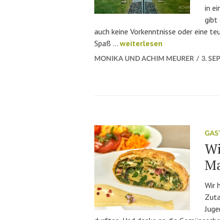
in e
gibt
auch keine Vorkenntnisse oder eine teu
Fotospaziergang Wolfenbüt
Spaß …
weiterlesen
MONIKA UND ACHIM MEURER
3. SE
GAS
Wi
Ma
Wir 
Zuta
Juge