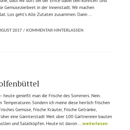
ne, dass wir dort bei der Ernte dabei sein konnten. Und
le Gemüsezierbeet in der Innenstadt. Wir machen
lat. Los geht’s Alle Zutaten zusammen. Dann …
strudel?
UGUST 2017
KOMMENTAR HINTERLASSEN
olfenbüttel
 – heute genießt man die Frische des Sommers. Nein.
en Temperaturen. Sondern ich meine diese herrlich frischen
risches Gemüse, frische Kräuter, frische Getränke,
rüher eine Gärnterstadt Weit über 100 Gärtnereien bauten
Sommerfrische in Wol
ollen und Salatköpfen. Heute ist davon …
weiterlesen