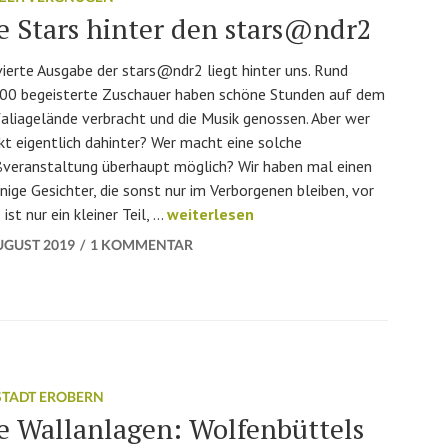
e Stars hinter den stars@ndr2
vierte Ausgabe der stars@ndr2 liegt hinter uns. Rund
00 begeisterte Zuschauer haben schöne Stunden auf dem
aliagelände verbracht und die Musik genossen. Aber wer
kt eigentlich dahinter? Wer macht eine solche
veranstaltung überhaupt möglich? Wir haben mal einen
nige Gesichter, die sonst nur im Verborgenen bleiben, vor
Die Stars hinter den stars@ndr2
st nur ein kleiner Teil, …
weiterlesen
UGUST 2019
1 KOMMENTAR
 STADT EROBERN
e Wallanlagen: Wolfenbüttels