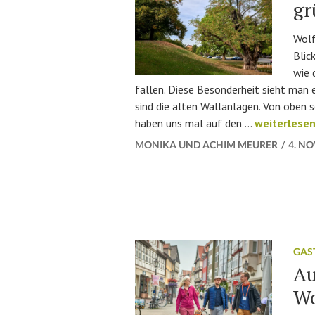
gr
Wolf
Blic
wie 
fallen. Diese Besonderheit sieht man 
sind die alten Wallanlagen. Von oben s
Die Wallanl
haben uns mal auf den …
weiterlese
MONIKA UND ACHIM MEURER
4. N
GAS
Au
Wo