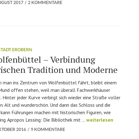
UGUST 2017
2 KOMMENTARE
 STADT EROBERN
lfenbüttel – Verbindung
ischen Tradition und Moderne
 man ins Zentrum von Wolfenbüttel fährt, bleibt einem
Mund offen stehen, weil man überall Fachwerkhäuser
t. Hinter jeder Kurve verbirgt sich wieder eine Straße voller
n. Alt und wunderschön. Und dann das Schloss und die
n kann Führungen machen mit historischen Figuren, wie
Wolfenbüttel – Verbind
ng. Apropos Lessing: Die Bibliothek mit …
weiterlesen
OKTOBER 2016
9 KOMMENTARE