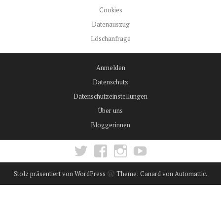
Cookies
Datenauszug
Löschanfrage
Anmelden
Datenschutz
Datenschutzeinstellungen
Über uns
Bloggerinnen
Twitter
Facebook
Instagram
YouTube
Stolz präsentiert von WordPress
Theme: Canard von
Automattic
.