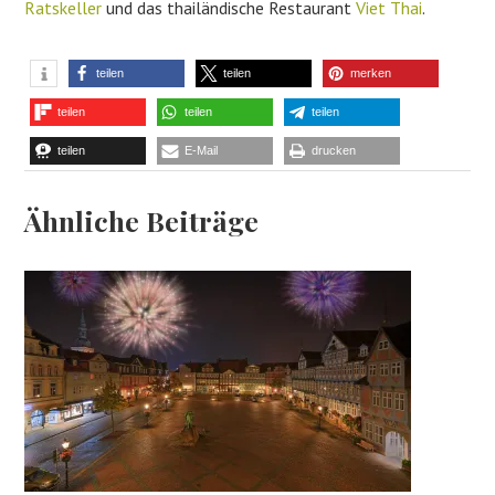
Ratskeller
und das thailändische Restaurant
Viet Thai
.
teilen
teilen
merken
teilen
teilen
teilen
teilen
E-Mail
drucken
Ähnliche Beiträge