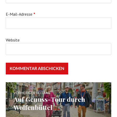
E-Mail-Adresse
*
Website
Beitragsnavigation
VORHERIGER BEITRAG
Auf Genuss-Tour durch
Vorheriger
Beitrag:
Wolfenbüttel