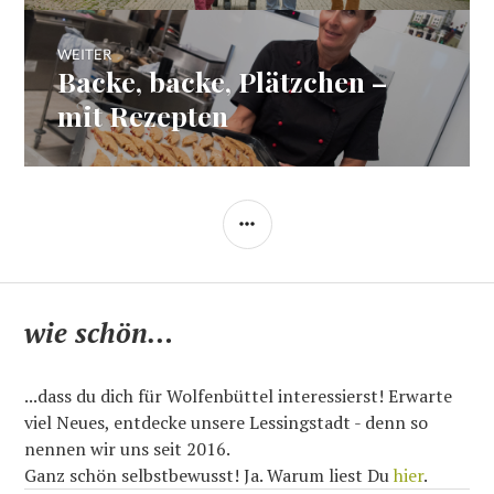
WEITER
Backe, backe, Plätzchen –
Nächster
Beitrag:
mit Rezepten
SEITENLEISTE
wie schön…
...dass du dich für Wolfenbüttel interessierst! Erwarte
viel Neues, entdecke unsere Lessingstadt - denn so
nennen wir uns seit 2016.
Ganz schön selbstbewusst! Ja. Warum liest Du
hier
.