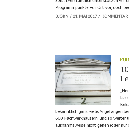
Selbstverständlich unterstützen wir d
Programmpunkte vor Ort vor, doch be
BJÖRN
21. MAI 2017
KOMMENTAR 
KUL
10
Le
„Nen
Less
Beka
bekanntlich ganz viele. Angefangen be
600 Fachwerkhäusern, und so weiter und
ausnahmsweise nicht gehen (oder nur