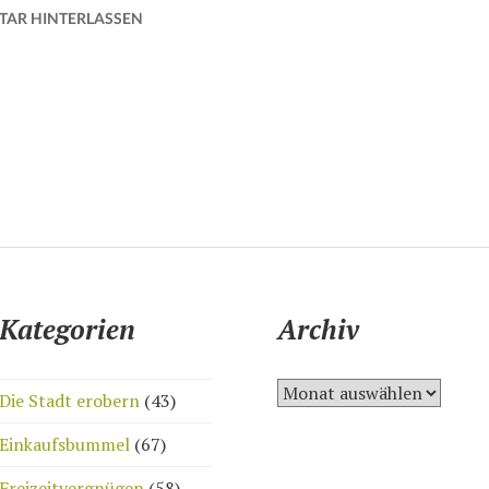
AR HINTERLASSEN
Kategorien
Archiv
A
Die Stadt erobern
(43)
r
c
Einkaufsbummel
(67)
h
Freizeitvergnügen
(58)