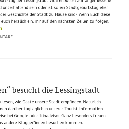
eburtstag der Lessingstadt Wolfenbüttel auf angemessene
d unterhaltend sein oder ist so ein Stadtgeburtstag eher
n der Geschichte der Stadt zu Hause sind? Wenn Euch diese
euch herzlich ein, mir auf den nächsten Zeilen zu folgen.
as etwas andere Stadtjubiläum(sjahr)
n
NTARE
en“ besucht die Lessingstadt
 lesen, wie Gäste unsere Stadt empfinden. Natürlich
n darüber tagtäglich in unserer Tourist-Information
ise bei Google oder Tripadvisor. Ganz besonders freuen
uns andere Blogger*innen besuchen kommen.