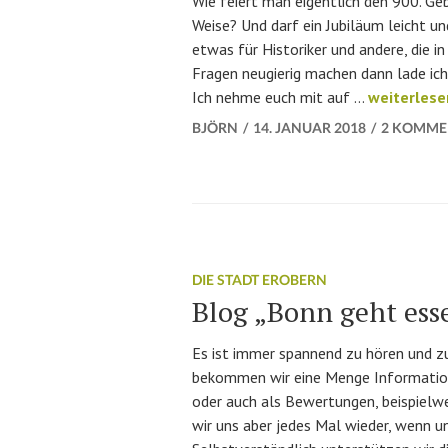
Wie feiert man eigentlich den 900. G
Weise? Und darf ein Jubiläum leicht un
etwas für Historiker und andere, die i
Fragen neugierig machen dann lade ich 
#wf900 – d
Ich nehme euch mit auf …
weiterlese
BJÖRN
14. JANUAR 2018
2 KOMME
DIE STADT EROBERN
Blog „Bonn geht ess
Es ist immer spannend zu hören und zu
bekommen wir eine Menge Informatione
oder auch als Bewertungen, beispielwe
wir uns aber jedes Mal wieder, wenn 