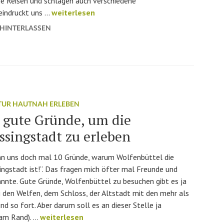
ie Reisen und schlagen auch verschiedene
Blog „Bonn geht essen“ besucht die Lessingsta
eindruckt uns …
weiterlesen
HINTERLASSEN
TUR HAUTNAH ERLEBEN
 gute Gründe, um die
ssingstadt zu erleben
n uns doch mal 10 Gründe, warum Wolfenbüttel die
ingstadt ist!“. Das fragen mich öfter mal Freunde und
nnte. Gute Gründe, Wolfenbüttel zu besuchen gibt es ja
i den Welfen, dem Schloss, der Altstadt mit den mehr als
 so fort. Aber darum soll es an dieser Stelle ja
10 gute Gründe, um die Lessingstadt zu erleben
 am Rand). …
weiterlesen