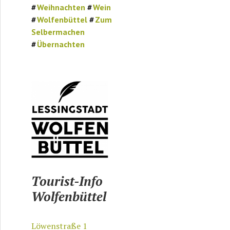
Weihnachten
Wein
dt
Wolfenbüttel
Zum
Selbermachen
Übernachten
Tourist-Info
Wolfenbüttel
Löwenstraße 1