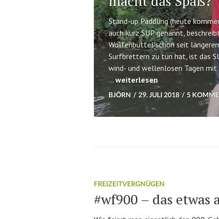
macht das Spaß?
Stand-up Paddling (heute kommen w
auch kurz SUP genannt, beschreibt
Wolfenbüttel schon seit längerem 
Surfbrettern zu tun hat, ist das 
wind- und wellenlosen Tagen mit 
Stand-up Paddling (SUP) nac
…
weiterlesen
BJÖRN
29. JULI 2018
5 KOMME
FREIZEITVERGNÜGEN
#wf900 – das etwas 