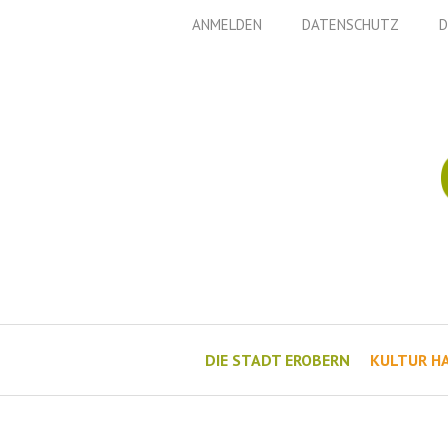
Zum
ANMELDEN
DATENSCHUTZ
D
Inhalt
springen
DIE STADT EROBERN
KULTUR H