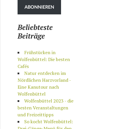
ABONNIEREN
Beliebteste
Beiträge
Frühstücken in
Wolfenbüttel: Die besten
Cafés
Natur entdecken im
Nördlichen Harzvorland -
Eine Kanutour nach
Wolfenbüttel
Wolfenbüttel 2023 - die
besten Veranstaltungen
und Freizeittipps
So kocht Wolfenbüttel:
Drei-Gänge-Menü für den