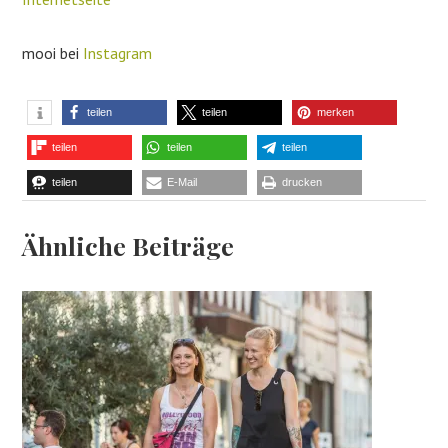
mooi bei
Instagram
teilen
teilen
merken
teilen
teilen
teilen
teilen
E-Mail
drucken
Ähnliche Beiträge