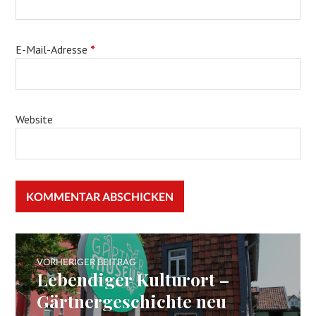
E-Mail-Adresse
*
Website
Beitragsnavigation
VORHERIGER BEITRAG
Lebendiger Kulturort –
Vorheriger
Beitrag:
Gärtnergeschichte neu